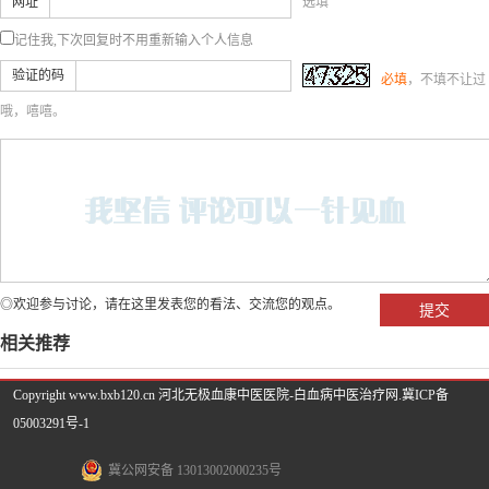
网址
选填
记住我,下次回复时不用重新输入个人信息
验证的码
必填
，不填不让过
哦，嘻嘻。
◎欢迎参与讨论，请在这里发表您的看法、交流您的观点。
相关推荐
Copyright www.bxb120.cn 河北无极血康中医医院-白血病中医治疗网.
冀ICP备
05003291号-1
冀公网安备 13013002000235号