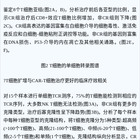
鉴定8个T细胞亚组(图2A，B)，分析治疗前后各亚型的比例，显
示CR组治疗后CD8+效应T细胞比例增加，非CR组则下降(图
2C)。CR组高表达的基因富集在白细胞介导的细胞毒性、激活免
疫反应和白细胞-细胞粘附正调控等功能。非CR组的基因则富集
在DNA损伤、P53-介导的内在凋亡及其他相关通路。(图2E，
F)。
图2 T细胞的单细胞转录图谱
?T细胞扩增与CAR-T细胞治疗更好的临床疗效相关
对15个样本进行单细胞TCR测序，75%的T细胞能检测到相应的
TCR序列，大多数NK T细胞无法检测(图3A)，非CR组有更多的
克隆类型，治疗后寡克隆性呈下降趋势(图3B)。分析了每个样本
中每种T细胞亚型的克隆结构，将T细胞克隆分为5种类型:超高频
(>100个T细胞)、高频(21-100个T细胞)、中频(6-20个T细胞)、低
频(2-5个T细胞)和单频(1个T细胞)。克隆结构纵向分析显示，CR