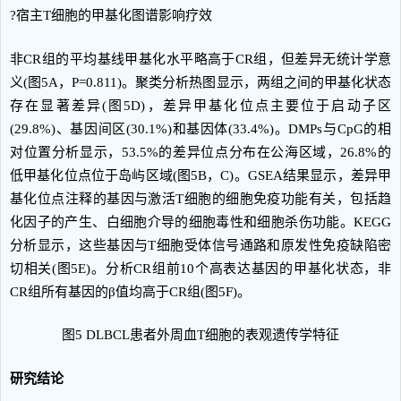
?宿主T细胞的甲基化图谱影响疗效
非CR组的平均基线甲基化水平略高于CR组，但差异无统计学意
义(图5A，P=0.811)。聚类分析热图显示，两组之间的甲基化状态
存在显著差异(图5D)，差异甲基化位点主要位于启动子区
(29.8%)、基因间区(30.1%)和基因体(33.4%)。DMPs与CpG的相
对位置分析显示，53.5%的差异位点分布在公海区域，26.8%的
低甲基化位点位于岛屿区域(图5B，C)。GSEA结果显示，差异甲
基化位点注释的基因与激活T细胞的细胞免疫功能有关，包括趋
化因子的产生、白细胞介导的细胞毒性和细胞杀伤功能。KEGG
分析显示，这些基因与T细胞受体信号通路和原发性免疫缺陷密
切相关(图5E)。分析CR组前10个高表达基因的甲基化状态，非
CR组所有基因的β值均高于CR组(图5F)。
图5 DLBCL患者外周血T细胞的表观遗传学特征
研究结论