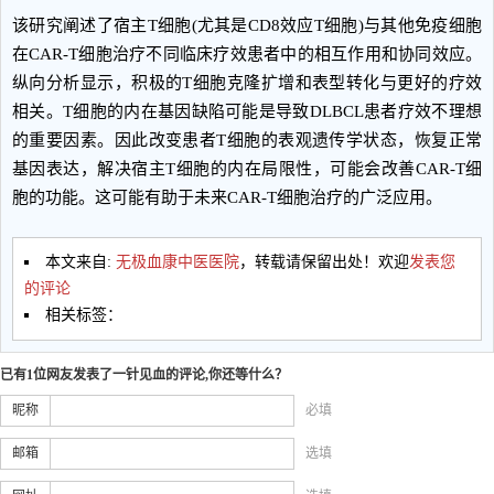
该研究阐述了宿主T细胞(尤其是CD8效应T细胞)与其他免疫细胞
在CAR-T细胞治疗不同临床疗效患者中的相互作用和协同效应。
纵向分析显示，积极的T细胞克隆扩增和表型转化与更好的疗效
相关。T细胞的内在基因缺陷可能是导致DLBCL患者疗效不理想
的重要因素。因此改变患者T细胞的表观遗传学状态，恢复正常
基因表达，解决宿主T细胞的内在局限性，可能会改善CAR-T细
胞的功能。这可能有助于未来CAR-T细胞治疗的广泛应用。
本文来自:
无极血康中医医院
，转载请保留出处！欢迎
发表您
的评论
相关标签：
已有1位网友发表了一针见血的评论,你还等什么？
昵称
必填
邮箱
选填