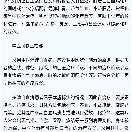
那么对防止白血病的复发和转移会大有益处。倘若在白血病化疗
的同时或在化疗后配合健脾和胃、益气生血、补益肝肾、软坚化
瘀等中医药治疗，则可以较好地缓解化疗反应，有助于化疗的顺
利进行，有些中药(如丹参、灵芝、三七等)甚至还可以提高化疗
的疗效。
中医可扶正祛邪
采用中医治疗白血病，应遵循中医辨证施治的原则，根据患
者的症状、体征、所采用的西医治疗手段、不同的治疗阶段以及
患者病后的气血盛衰、脏腑功能的阴阳虚实等进行综合分析，再
提出相应的治疗方案。
多数白血病患者属于本虚标实的情况，因此在治疗上要扶正
培本，抗癌祛邪，具体方法包括补气、养血、补肾填精、健脾益
胃等。尤其是中晚期白血病患者或难以耐受放、化疗的，这类病
人常会出现气滞、血淤、湿聚、痰结等一系列病理变化，身体较
为虚弱，中医药治疗可能是最合适的治疗方案，采用扶正、滋