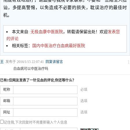
讪，多提高警惕，以免造成不必要的损失，耽误治疗的最佳时
机。
本文来自:
无极血康中医医院
，转载请保留出处！欢迎
发表您
的评论
相关标签：
国内中医治疗白血病最好医院
1
王
发布于 2016/1/15 22:07:41
回复该留言
白血病可以中医治疗吗
已有1位网友发表了一针见血的评论,你还等什么？
昵称
必填
邮箱
选填
网址
选填
记住我,下次回复时不用重新输入个人信息