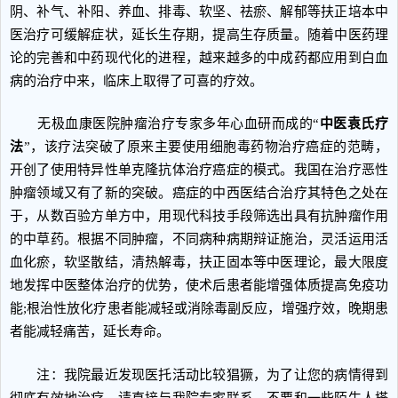
阴、补气、补阳、养血、排毒、软坚、祛瘀、解郁等扶正培本中
医治疗可缓解症状，延长生存期，提高生存质量。随着中医药理
论的完善和中药现代化的进程，越来越多的中成药都应用到白血
病的治疗中来，临床上取得了可喜的疗效。
无极血康医院肿瘤治疗专家多年心血研而成的“
中医袁氏疗
法
”，该疗法突破了原来主要使用细胞毒药物治疗癌症的范畴，
开创了使用特异性单克隆抗体治疗癌症的模式。我国在治疗恶性
肿瘤领域又有了新的突破。癌症的中西医结合治疗其特色之处在
于，从数百验方单方中，用现代科技手段筛选出具有抗肿瘤作用
的中草药。根据不同肿瘤，不同病种病期辩证施治，灵活运用活
血化瘀，软坚散结，清热解毒，扶正固本等中医理论，最大限度
地发挥中医整体治疗的优势，使术后患者能增强体质提高免疫功
能;根治性放化疗患者能减轻或消除毒副反应，增强疗效，晚期患
者能减轻痛苦，延长寿命。
注：我院最近发现医托活动比较猖獗，为了让您的病情得到
彻底有效地治疗，请直接与我院专家联系，不要和一些陌生人搭