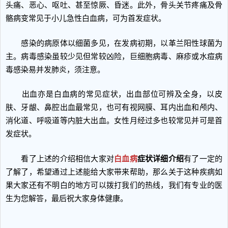
头痛、恶心、呕吐、甚至惊厥、昏迷。此外，骨头关节疼痛及骨
骼病变常见于小儿急性白血病，可为首发症状。
感染的病原体以细菌多见，在发病初期，以革兰阳性球菌为
主。病毒感染虽较少见但常较凶险，巨细胞病毒、麻疹或水痘病
毒感染易并发肺炎，须注意。
出血亦是白血病的常见症状，出血部位可辨及全身，以皮
肤、牙龈、鼻腔出血最常见，也可有视网膜、耳内出血和颅内、
消化道、呼吸道等内脏大出血。女性月经过多也较常见并可是首
发症状。
看了上述的介绍相信大家对
白血病
症状详细介绍
有了一定的
了解了，希望通过上述能给大家带来帮助，那么关于这种疾病如
果大家还有不明白的地方可以拨打我们的热线，我们有专业的医
生为您解答，最后祝大家身体健康。