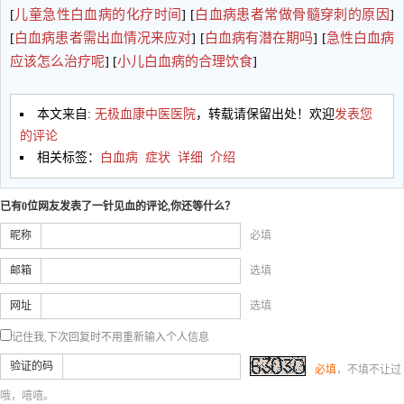
[
儿童急性白血病的化疗时间
] [
白血病患者常做骨髓穿刺的原因
]
[
白血病患者需出血情况来应对
] [
白血病有潜在期吗
] [
急性白血病
应该怎么治疗呢
] [
小儿白血病的合理饮食
]
本文来自:
无极血康中医医院
，转载请保留出处！欢迎
发表您
的评论
相关标签：
白血病
症状
详细
介绍
已有0位网友发表了一针见血的评论,你还等什么？
昵称
必填
邮箱
选填
网址
选填
记住我,下次回复时不用重新输入个人信息
验证的码
必填
，不填不让过
哦，嘻嘻。