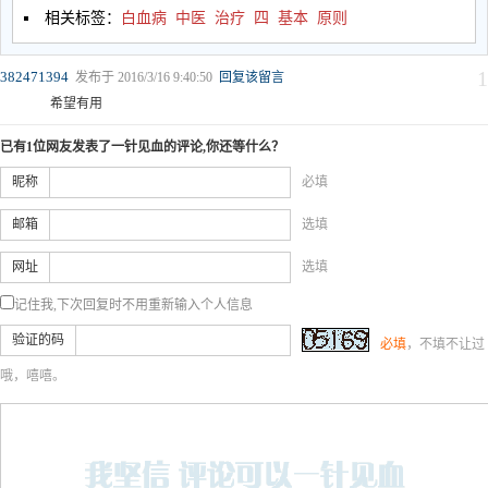
相关标签：
白血病
中医
治疗
四
基本
原则
1
382471394
发布于 2016/3/16 9:40:50
回复该留言
希望有用
已有1位网友发表了一针见血的评论,你还等什么？
昵称
必填
邮箱
选填
网址
选填
记住我,下次回复时不用重新输入个人信息
验证的码
必填
，不填不让过
哦，嘻嘻。