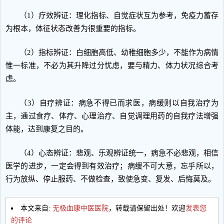
（1）疗效辨证：理化指标、自觉症状互为参考，免疫力蓄存
为根本，体征状态改善为很重要的指标。
（2）指标辨证：白细胞高低、幼稚细胞多少，不能作为病情
惟一标准，不必为其升降过分忧虑，要与精力、体力状况综合考
虑。
（3）自疗辨证：病急不得已而求医，病缓则以自我治疗为
主，通过食疗、体疗、心理治疗、自觉调理用药的自我疗法增强
体能，达到康复之目的。
（4）心态辨证：悲观、乐观辨证统一，病急不必悲观，相信
医学的进步，一定会得到有效治疗；病缓不可大意，忘乎所以，
行为放纵、停止服药、不做检查，致使急变、复发、后悔莫及。
本文来自:
无极血康中医医院
，转载请保留出处！欢迎
发表您
的评论