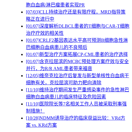
胞白血病/淋巴瘤患者实现PR
[07/03]
CLL持续治疗还是有限疗程，MRD指导策
略正在进行中
[01/07]
深度解析DLBCL患者的T细胞与CAR-T细胞
治疗疗效的相关性
[01/07]
CRLF2基因表达水平高可预测B细胞急性淋
巴细胞白血病患儿的不良预后
[01/07]
新型治疗方案拓展CP-CML患者的治疗选择
[01/07]
含克拉屈滨的MCBC预处理方案疗效与安全
并行，为R/R AML患者带来福音
[12/05]
维奈克拉治疗后复发与新型单核性白血病干
细胞有关，克拉屈滨可助力靶向清除
[11/10]
维持治疗期间发生严重感染事件的急性淋巴
细胞白血病患儿的临床特征及危险因素
[11/10]
医院院长等7名相关工作人员被采取刑事强
制措施！
[10/28]
NDMM诱导治疗的临床获益比较：VRd方
案 vs. KRd方案