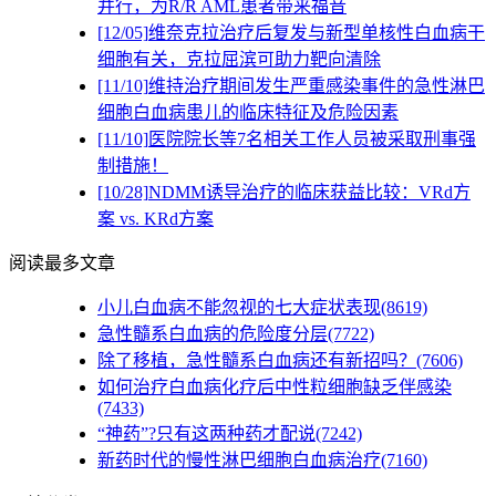
并行，为R/R AML患者带来福音
[12/05]
维奈克拉治疗后复发与新型单核性白血病干
细胞有关，克拉屈滨可助力靶向清除
[11/10]
维持治疗期间发生严重感染事件的急性淋巴
细胞白血病患儿的临床特征及危险因素
[11/10]
医院院长等7名相关工作人员被采取刑事强
制措施！
[10/28]
NDMM诱导治疗的临床获益比较：VRd方
案 vs. KRd方案
阅读最多文章
小儿白血病不能忽视的七大症状表现(8619)
急性髓系白血病的危险度分层(7722)
除了移植，急性髓系白血病还有新招吗？(7606)
如何治疗白血病化疗后中性粒细胞缺乏伴感染
(7433)
“神药”?只有这两种药才配说(7242)
新药时代的慢性淋巴细胞白血病治疗(7160)