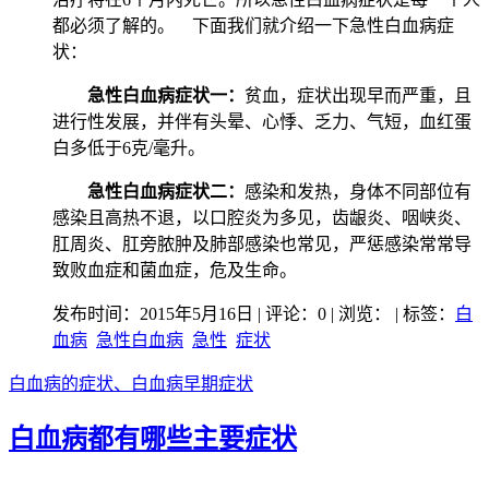
都必须了解的。 下面我们就介绍一下急性白血病症
状：
急性白血病症状一：
贫血，症状出现早而严重，且
进行性发展，并伴有头晕、心悸、乏力、气短，血红蛋
白多低于6克/毫升。
急性白血病症状二：
感染和发热，身体不同部位有
感染且高热不退，以口腔炎为多见，齿龈炎、咽峡炎、
肛周炎、肛旁脓肿及肺部感染也常见，严惩感染常常导
致败血症和菌血症，危及生命。
发布时间：2015年5月16日 | 评论：0 | 浏览：
| 标签：
白
血病
急性白血病
急性
症状
白血病的症状、白血病早期症状
白血病都有哪些主要症状