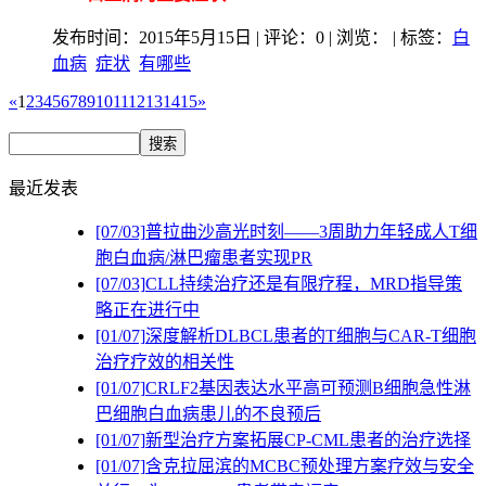
发布时间：2015年5月15日 | 评论：0 | 浏览：
| 标签：
白
血病
症状
有哪些
«
1
2
3
4
5
6
7
8
9
10
11
12
13
14
15
»
最近发表
[07/03]
普拉曲沙高光时刻——3周助力年轻成人T细
胞白血病/淋巴瘤患者实现PR
[07/03]
CLL持续治疗还是有限疗程，MRD指导策
略正在进行中
[01/07]
深度解析DLBCL患者的T细胞与CAR-T细胞
治疗疗效的相关性
[01/07]
CRLF2基因表达水平高可预测B细胞急性淋
巴细胞白血病患儿的不良预后
[01/07]
新型治疗方案拓展CP-CML患者的治疗选择
[01/07]
含克拉屈滨的MCBC预处理方案疗效与安全