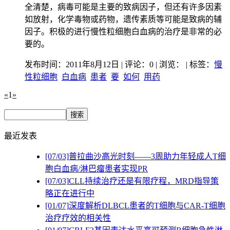
全清楚，病毒可能是主要的致病因子，但还有许多因素
如放射，化学毒物或药物，遗传素质等可能是致病的辅
因子。积极的进行慢性粒细胞白血病的治疗是非常的必
要的。
发布时间：2011年8月12日 | 评论：0 | 浏览：
| 标签：
慢
性粒细胞
白血病
患者
要
如何
用药
«
1
»
最近发表
[07/03]
普拉曲沙高光时刻——3周助力年轻成人T细
胞白血病/淋巴瘤患者实现PR
[07/03]
CLL持续治疗还是有限疗程，MRD指导策
略正在进行中
[01/07]
深度解析DLBCL患者的T细胞与CAR-T细胞
治疗疗效的相关性