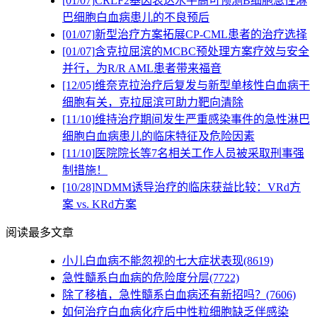
[01/07]
CRLF2基因表达水平高可预测B细胞急性淋
巴细胞白血病患儿的不良预后
[01/07]
新型治疗方案拓展CP-CML患者的治疗选择
[01/07]
含克拉屈滨的MCBC预处理方案疗效与安全
并行，为R/R AML患者带来福音
[12/05]
维奈克拉治疗后复发与新型单核性白血病干
细胞有关，克拉屈滨可助力靶向清除
[11/10]
维持治疗期间发生严重感染事件的急性淋巴
细胞白血病患儿的临床特征及危险因素
[11/10]
医院院长等7名相关工作人员被采取刑事强
制措施！
[10/28]
NDMM诱导治疗的临床获益比较：VRd方
案 vs. KRd方案
阅读最多文章
小儿白血病不能忽视的七大症状表现(8619)
急性髓系白血病的危险度分层(7722)
除了移植，急性髓系白血病还有新招吗？(7606)
如何治疗白血病化疗后中性粒细胞缺乏伴感染