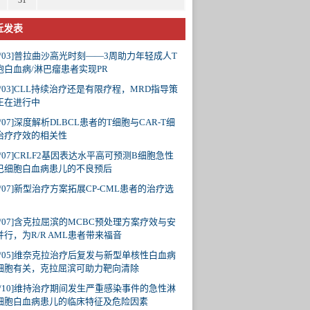
31
近发表
/03]
普拉曲沙高光时刻——3周助力年轻成人T
胞白血病/淋巴瘤患者实现PR
/03]
CLL持续治疗还是有限疗程，MRD指导策
正在进行中
/07]
深度解析DLBCL患者的T细胞与CAR-T细
治疗疗效的相关性
/07]
CRLF2基因表达水平高可预测B细胞急性
巴细胞白血病患儿的不良预后
/07]
新型治疗方案拓展CP-CML患者的治疗选
/07]
含克拉屈滨的MCBC预处理方案疗效与安
并行，为R/R AML患者带来福音
/05]
维奈克拉治疗后复发与新型单核性白血病
细胞有关，克拉屈滨可助力靶向清除
/10]
维持治疗期间发生严重感染事件的急性淋
细胞白血病患儿的临床特征及危险因素