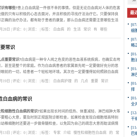
30
识有哪些?
患上白血病是一件很不幸的事情，但是无论白血病对人体的危害
最
能做的只有以积极的心态去面对，并且积极的寻找疗法治疗它。只要保持良
择正确的治疗办法，都有助于患者的康复，那么白血病还需要注意哪些生活
[07
28日 | 评论：0 | 浏览：
| 标签：
白血病
的
生活
常识
有
哪些
细
识有哪些?
者合理安排饮食：
白血病患者日常生活中应注意饮食卫生，避免食用生冷、隔
[07
;新鲜水果必须洗净、削皮后再食用;一些油炸或比较坚硬的食物也应避免食
略
重要常识
便秘者，应注意补充富含纤维素食品，少吃辛辣刺激性食物;还要尽可能保持
[01
以防便秘导致痔疮加重或诱发肛裂，增加局部感染的机会。同时要选择质量
点重要常识?
白血病是一种令人闻之色变的恶性血液系统疾病，也确实击垮
胞
动物性蛋白和豆类蛋白质，如禽蛋、乳类、鱼虾、瘦肉、豆腐、豆浆等，以
者，甚至是整个的家庭。作为白血病患者的家属首先呢一定要做好充分的思
[01
的需要。 白血病患者应食用含有丰富的维生素食物，如富含维生素C的西红
对眼前的一切，给患者一个轻松地环境。其次也一定要懂得如何照顾白血病
淋
;维生素A较为丰富的胡萝卜、南瓜、蛋黄、鱼肝油等，能够增强机体的局部
19日 | 评论：0 | 浏览：
| 标签：
白血病护理
的
几点
重要
常识
功能。此外，还应多吃含铁的食物。
[01
几点重要常识——
择
[01
性白血病的常识
全
粒细胞性白血病的常识?
如果出现长时间的低热、体重减轻、淋巴结肿大等
[12
不要粗心大意，要及时到正规医院诊断检查，如果检查发现白细胞增高特别
干
有幼稚细胞时还要进一步做骨髓检查，以免因为自己的疏忽大意而耽误病情
[11
13日 | 评论：0 | 浏览：
| 标签：
专家
介绍
慢性粒细胞性白血病
的
常
巴
性粒细胞性白血病