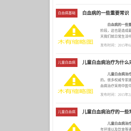
识
无极血康医院血液
慢，往往会因患者
白血病的一些重要常识
白血病基础
白血病的一些重
阶段，这也是造成
天我们就日常生活
白血病的一些
发布时间：2015年6月
◆白血病的临
儿童白血病治疗为什么
儿童白血病
儿童白血病治疗
的。很多权威专家
血病治疗采用中医
儿童白血病的
发布时间：2015年2月
特点一：儿童白血
凶险，白血病细胞
儿童白血病治疗的一些
儿童白血病
儿童白血病治疗
年环境以及饮食等