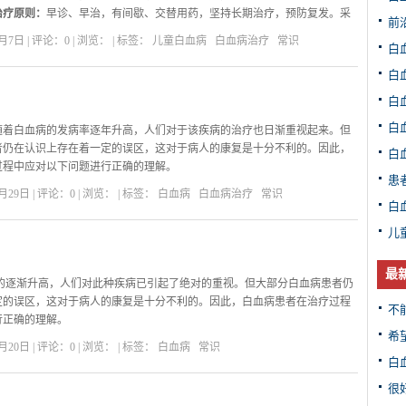
疗原则：
早诊、早治，有间歇、交替用药，坚持长期治疗，预防复发。采
前
合治疗。可配合支持疗法、免疫疗法或做骨髓移植。
7日 | 评论：0 | 浏览：
| 标签：
儿童白血病
白血病治疗
常识
白
疗的相关介绍：
白
白
白
随着白血病的发病率逐年升高，人们对于该疾病的治疗也日渐重视起来。但
者仍在认识上存在着一定的误区，这对于病人的康复是十分不利的。因此，
白
过程中应对以下问题进行正确的理解。
患
要了解的一些常识：
29日 | 评论：0 | 浏览：
| 标签：
白血病
白血病治疗
常识
病并非绝症
白
儿
最
的逐渐升高，人们对此种疾病已引起了绝对的重视。但大部分白血病患者仍
定的误区，这对于病人的康复是十分不利的。因此，白血病患者在治疗过程
不
行正确的理解。
希
症
20日 | 评论：0 | 浏览：
| 标签：
白血病
常识
大多数人就会想到“血癌”、“绝症”等字眼。白血病虽是一种病因未明、复杂凶
白
“不治之症”。医学技术发展到今天，该病已有许多有效的对应治疗方法，如
很
血病—M3等单用维甲酸或砷剂治疗即可取得完全缓解甚至治愈。随着医学科