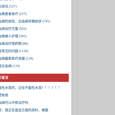
沿资讯
(527)
血病患者食疗
(257)
血病的症状、白血病早期症状
(745)
血病治疗方案
(503)
血病病人护理
(595)
血病治疗用药物
(88)
者常见的问题
(1159)
血病最新医疗进展
(129)
童白血病
(133)
新留言
能吃木耳的，记住不能吃木耳！！！！！！
望有用
血病可以中医治疗吗
好，我正在查这方面的资料，做题