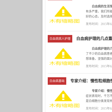
白血病的生活常
有多严重，我们所
好的心态，及时选
常识呢？
发布时间：2015年6月
白血病的生活常
1、白血病患
夜或已经变质的食品
白血病护理的几点
白血病病人护理
用;对病前有习惯性
每日的排便通畅，
白血病护理的几
好、易消化吸收的
了不少的白血病患
补充身体对蛋白质
想准备，坚强的面
柿、猕猴桃、柠檬
患者。
发布时间：2015年6月
抵抗力和全身免疫
白血病护理的
1、预防感染：
专家介绍：慢性粒细胞
白血病基础
专家介绍：慢性
症状表现时，千万
是白细胞分类发现
的诊治。
发布时间：2015年6月
全面认识：慢