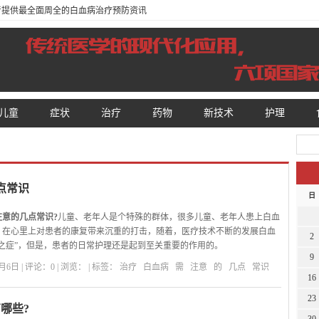
患者提供最全面周全的白血病治疗预防资讯
儿童
症状
治疗
药物
新技术
护理
点常识
日
注意的几点常识?
儿童、老年人是个特殊的群体，很多儿童、老年人患上白血
，在心里上对患者的康复带来沉重的打击，随着，医疗技术不断的发展白血
2
之症”，但是，患者的日常护理还是起到至关重要的作用的。
9
注意的几点常识：
6日 | 评论：0 | 浏览：
| 标签：
治疗
白血病
需
注意
的
几点
常识
疗：
在白血病发生的早期症状不是非常的明显，只是功能的减退，能给予合
16
得到恢复，白血病得到治疗。晚期不单是细胞功能丧失，而影响到其他器官
23
所以应尽早治疗。
哪些?