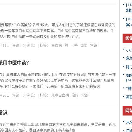
病专家表示，血液病中的慢性粒细胞白血病，发病隐匿，病情发展缓
[11
制
对自己身体的不重视而不能早期发现。
[10
案 
要常识?
白血病虽然“名气”较大，可是人们对它的了解还停留在非常初级的
最近一些年来白血病患病率不断提高，白血病患者数量不断增加的现象。今
中人们对白血病的一些疑问以及相关的常识进行介绍。
阅
重要常识——
11日 | 评论：0 | 浏览：
| 标签：
白血病
的
一些
重要
常识
床表现
小
急
采用中医中药？
除
?
儿童与成人的体质是有区别的，因此在治疗的时候采用的方法也是不一样
如
(74
建议家长在孩子治疗期间最好配合以中医中药，这究竟是为什么呢？儿童白
中药有什么好处呢？下面我们一起来听一听血液病专家对此的解说。
“神
特点，儿童白血病治疗为什么采用中医中药?
26日 | 评论：0 | 浏览：
| 标签：
儿童白血病
治疗
常识
新
病极易复发。通常发生在治疗过程中或治疗结束后不久。复发以后更加
生长迅猛而且产生耐药性。复发后进行治疗是非常难控制的。
网
常识
未
?
近年来新闻报道上出现儿童白血病内容的几率越来越高，主要是由于近几
诸多因素大不如前，导致还童患病的几率越来越高
白