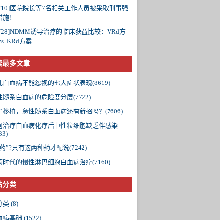
/10]
医院院长等7名相关工作人员被采取刑事强
措施！
/28]
NDMM诱导治疗的临床获益比较：VRd方
vs. KRd方案
读最多文章
儿白血病不能忽视的七大症状表现(8619)
性髓系白血病的危险度分层(7722)
了移植，急性髓系白血病还有新招吗？(7606)
何治疗白血病化疗后中性粒细胞缺乏伴感染
33)
药”?只有这两种药才配说(7242)
药时代的慢性淋巴细胞白血病治疗(7160)
站分类
分类
(8)
血病基础
(1522)