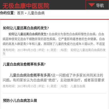
无极血康中医医院
导航
你的位置：
首页
» 儿童白血病
如何让儿童远离白血病的发生?
如何让儿童远离白血病的发生?
白血病分为急性白血病和慢性白血病。白血
病是种很常见造血干细胞异常的恶性疾病，它严重影响着患者的生命健康。白血
病的高发人群是青少年和儿童，原因除了儿童的免疫力比成年人弱以外，不适宜
的用药、室内装修材料散发的有毒气体、食物中的超标防腐剂、瓜果上未洗净的
发布时间：2015年9月23日 | 评论：0 | 浏览：
| 标签：
如何让儿童远离白血病的发
农药以及鱼禽肉蛋中的药物都是不可无视的因素。
生
如何让儿童远离白血病的发生?
1、合理用药：儿童生病时用药应注意安全，不应擅自滥用药。儿童偶发小病
儿童白血病治愈概率有多高?
应在医生指导下科学用药。现在药品超市越来越多，处方药、非处方药随时随地
都可买到，用药风险同时存在。例如头痛感冒吃含有苯环类的抗生素，会对儿童
儿童白血病治愈概率有多高?
这一问题成了许多家长共同关注的
血液产生影响。因此，家长要把好儿童用药关，莫因小病酿大疾。
问题。有的家长认为白血病是“绝症”，主动放弃治疗，或者盲目要求
医生为孩子进行骨髓移植。其实，这些错误的认识反而延误患儿的治
发布时间：2015年8月15日 | 评论：0 | 浏览：
| 标签：
儿童白血病
疗，促使白血病恶化。
预防小儿白血病怎么做