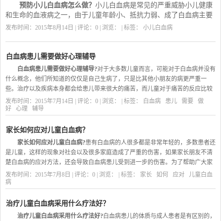
预防小儿白血病怎么做？
小儿白血病是常见的严重威胁小儿健康
和生命的血液病之一，由于儿童年龄小、抵抗力弱、成了白血病主要
攻击对象，为了减少和预防小儿白血病的发生，我们要从日常生活的
发布时间：2015年8月14日 | 评论：0 | 浏览：
| 标签：
小儿白血病
小事做起，减少疾病对儿童造成的灾难性危害。
无极血康医院
的血液
病专家详细为大家介绍一下。
白血病患儿需要做好心理辅导
白血病患儿需要做好心理辅导?
对于大多数儿童而言，可能对于白血病并没有
什么概念，他们所知道的仅仅是自己生病了，只是比其他小朋友的病更严重一
些。治疗以及疾病本身都会给患儿带来很大的痛苦，而儿童对于痛苦的反应比较
直接，所以很可能有脾气不好、排斥治疗等行为，这时家长对患儿的心理辅导就
发布时间：2015年7月14日 | 评论：0 | 浏览：
| 标签：
白血病
患儿
需要
做
很重要。
好
心理
辅导
为什么需要家长对患儿做心理辅导?
家长如何应对儿童白血病？
家长如何应对儿童白血病?
患有白血病的人很多都是非常年轻的，多数患者还
是儿童，这样的现象对社会以及很多家庭造成了严重的伤害，如果家长朋友不清
楚白血病的应对方法，还会导致白血病患儿受到进一步的伤害。为了帮助广大家
长朋友做好儿童白血病的应对措施，血康专家为我们介绍如下：
发布时间：2015年7月8日 | 评论：0 | 浏览：
| 标签：
家长
如何
应对
儿童白血
病
家长如何应对儿童白血病?
首先，
当孩子被确诊为白血病后应该及时到具有治疗经验的医院，最好是专
业的医院或具有资质的机构接受系统正规的治疗。有些患儿被送到成人肿瘤血液
治疗儿童白血病采用什么疗法好？
或到某些没有经验的医院接受治疗，这样很可能会影响到孩子的预后。已经有资
治疗儿童白血病采用什么疗法好?
白血病患儿的体质与成人患者是有区别的，