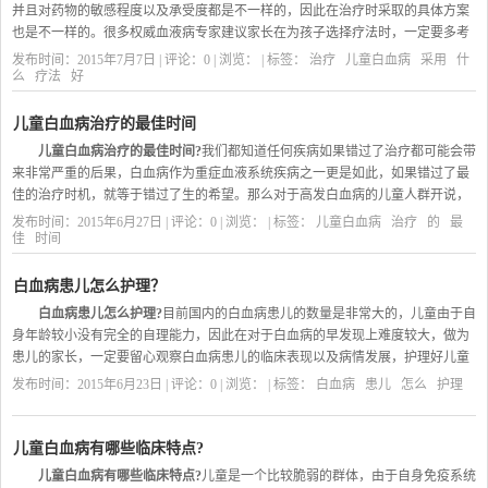
料表明，青少年白血病病人在专业医院接受化疗，其预后会比在成人医院治疗
并且对药物的敏感程度以及承受度都是不一样的，因此在治疗时采取的具体方案
好。这里并不是说成人肿瘤血液治疗不好，而是说成人和儿童的白血病治疗是有
也是不一样的。很多权威血液病专家建议家长在为孩子选择疗法时，一定要多考
很大差别的，对口专业治疗效果更好。
虑预后以及痊愈后的生存质量，不能只顾眼前效果而不管治疗后产生的“后遗
发布时间：2015年7月7日 | 评论：0 | 浏览：
| 标签：
治疗
儿童白血病
采用
什
症”。
么
疗法
好
儿童白血病半数以上病例为急性，初期主要表现为贫血，出血，发热，感染
等症状，病程拖延后器官受浸润的症状体征越来越明显，少数病儿缓慢起病，表
儿童白血病治疗的最佳时间
现为乏力，纳差，精神不振，面色苍白日趋明显，并出现轻微出血现象，此时多
儿童白血病治疗的最佳时间?
我们都知道任何疾病如果错过了治疗都可能会带
能确诊。
来非常严重的后果，白血病作为重症血液系统疾病之一更是如此，如果错过了最
佳的治疗时机，就等于错过了生的希望。那么对于高发白血病的儿童人群开说，
最佳治疗时间是什么。
发布时间：2015年6月27日 | 评论：0 | 浏览：
| 标签：
儿童白血病
治疗
的
最
佳
时间
专家分析：儿童白血病治疗的最佳时间
白血病是儿童的高发疾病，主要集中在3到8岁，发病1到3月开始恶化，一般
属于急性白血病类型。但是，很多家长由于对白血病不了解或一知半解，甚至误
白血病患儿怎么护理？
解，往往耽误了孩子的治疗。据统计资料显示，在2005年一年接诊的白血病儿童
白血病患儿怎么护理?
目前国内的白血病患儿的数量是非常大的，儿童由于自
中，有很大部分病人就诊时已是晚期，错过了最佳治疗时机。目前儿童白血病治
身年龄较小没有完全的自理能力，因此在对于白血病的早发现上难度较大，做为
疗缓解率和治疗情况低下，主要是由于很多家长缺乏白血病相关知识，有病不及
患儿的家长，一定要留心观察白血病患儿的临床表现以及病情发展，护理好儿童
时检查，以致延误病机，致使病情不但没有得到缓解，反而加重。
白血病患者，下面就和大家谈谈，白血病患儿的护理措施有哪些。
发布时间：2015年6月23日 | 评论：0 | 浏览：
| 标签：
白血病
患儿
怎么
护理
无极血康医院血液病专家表示，儿童白血病不同于成人主要有两个特点：一
是恶性程度高，病情发展迅速，大多是急性;二是对化学药物治疗很敏感，癌细胞
容易杀灭，再加上我国采用骨髓移植治疗白血病取得很大进展，临床治愈是大有
儿童白血病有哪些临床特点?
希望的。因此，幼儿期的白血病如能及时发现，采用适当的治疗手段，往往都能
儿童白血病有哪些临床特点?
儿童是一个比较脆弱的群体，由于自身免疫系统