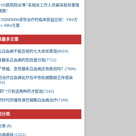
/10]
医院院长等7名相关工作人员被采取刑事强
措施！
/28]
NDMM诱导治疗的临床获益比较：VRd方
vs. KRd方案
读最多文章
儿白血病不能忽视的七大症状表现(8619)
性髓系白血病的危险度分层(7722)
了移植，急性髓系白血病还有新招吗？(7606)
何治疗白血病化疗后中性粒细胞缺乏伴感染
33)
药”?只有这两种药才配说(7242)
药时代的慢性淋巴细胞白血病治疗(7160)
站分类
分类
(8)
血病基础
(1522)