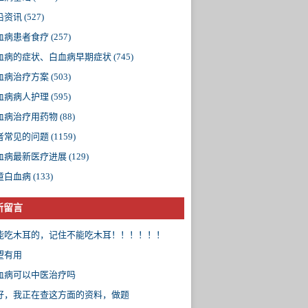
沿资讯
(527)
血病患者食疗
(257)
血病的症状、白血病早期症状
(745)
血病治疗方案
(503)
血病病人护理
(595)
血病治疗用药物
(88)
者常见的问题
(1159)
血病最新医疗进展
(129)
童白血病
(133)
新留言
能吃木耳的，记住不能吃木耳！！！！！！
望有用
血病可以中医治疗吗
好，我正在查这方面的资料，做题