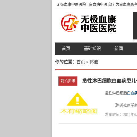
无极血康中医医院
- 白血病中医治疗,为白血病
首页
基础知识
新闻
你的位置：
首页
» 体液
急性淋巴细胞白血病患儿
前沿资讯
急性淋巴细胞
白血
（路透社医学新闻
纽约州新海德公园Sc
发布时间：2012年6月
（ALL）长期生
功能
缺陷
染。
Weiss医生的小
性腮腺炎抗体，27