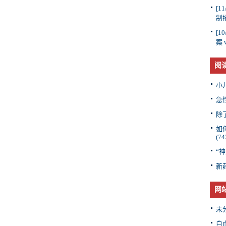
[11
制
[10
案 
阅
小
急
除
如
(74
“神
新
网
未
白