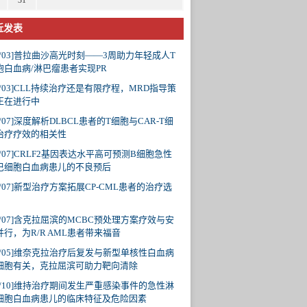
31
近发表
/03]
普拉曲沙高光时刻——3周助力年轻成人T
胞白血病/淋巴瘤患者实现PR
/03]
CLL持续治疗还是有限疗程，MRD指导策
正在进行中
/07]
深度解析DLBCL患者的T细胞与CAR-T细
治疗疗效的相关性
/07]
CRLF2基因表达水平高可预测B细胞急性
巴细胞白血病患儿的不良预后
/07]
新型治疗方案拓展CP-CML患者的治疗选
/07]
含克拉屈滨的MCBC预处理方案疗效与安
并行，为R/R AML患者带来福音
/05]
维奈克拉治疗后复发与新型单核性白血病
细胞有关，克拉屈滨可助力靶向清除
/10]
维持治疗期间发生严重感染事件的急性淋
细胞白血病患儿的临床特征及危险因素