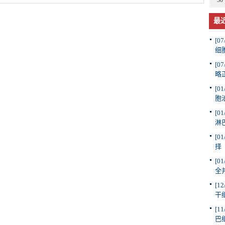
30
炎1、2、3型病毒的保护性抗体。
最
[07
细
[07
略
[01
胞
[01
淋
[01
择
[01
全
[12
干
[11
巴