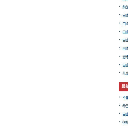
前
白
白
白
白
白
患
白
儿
最
不
希
白
很