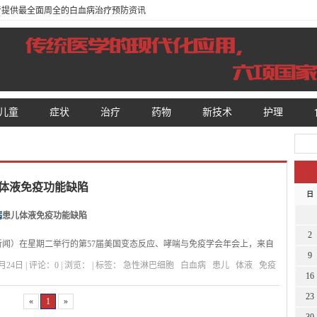
患者提供最全面周全的白血病治疗预防资讯
儿童
症状
治疗
药物
新技术
护理
体液免疫功能缺陷
日
病
患儿体液免疫功能缺陷
2
）在星期二举行的第57届美国变态反应、哮喘与免疫学会年会上，来自
9
hneider儿童医院的Weiss医生等报告了他们对67名急性淋巴细胞白血病
24日 | 评论：0 | 浏览：
| 标签：
急性淋巴细胞
白血病
患儿
体液
免疫
存患儿的研究结果。他们认为，这些患儿的体液免疫缺陷使其极易发生严重感
16
23
组发现32名患儿不能产生足够滴度的针对麻疹的保护性抗体，27人无抗流行
«
1
»
人无抗流感嗜血杆菌 B抗体，15人无抗破伤风类毒素抗体。分别有25、8和20